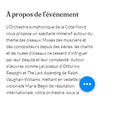
À propos de l'événement
L'Orchestre symphonique de la Côte-Nord 
vous propose un spectacle immersif autour du 
thème des oiseaux. Muses des musiciens et 
des compositeurs depuis des siècles, les chants 
et les nuées d'oiseaux ne cessent d'intriguer 
par leur beauté et leur complexité. Autour 
d'œuvres comme 
Les oiseaux
 d'Ottorino 
Respighi et 
The Lark Ascending
 de Ralph 
Vaughan-Williams, mettant en vedette la 
violoniste Marie Bégin de réputation 
internationale, votre orchestre, sous la 
direction de Benoit Gauthier, saura vous faire 
vivre une soirée ornithologique et 
symphonique mémorable!