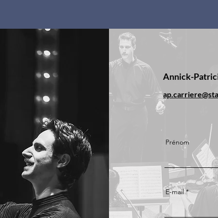
Annick-Patric
ap.carriere@st
Prénom
E-mail