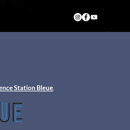
ence Station Bleue
.