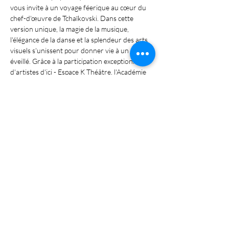
vous invite à un voyage féerique au cœur du 
chef-d'œuvre de Tchaïkovski. Dans cette 
version unique, la magie de la musique, 
l'élégance de la danse et la splendeur des arts 
visuels s'unissent pour donner vie à un rêve 
éveillé. Grâce à la participation exceptionnelle 
d'artistes d'ici - Espace K Théâtre, l'Académie 
de danse de Baie-Comeau, l'École de musique 
Côte-Nord, la chorale Le Vent Tout en 
Musique et l'artiste visuel Frédéric Ellis - 
laissez-vous transporter dans un univers où 
les jouets s'animent, les flocons tourbillonnent 
et les merveilles prennent vie. Un spectacle 
enchanteur à partager en famille, pour un 
Noël inoubliable.
Partager cet événement