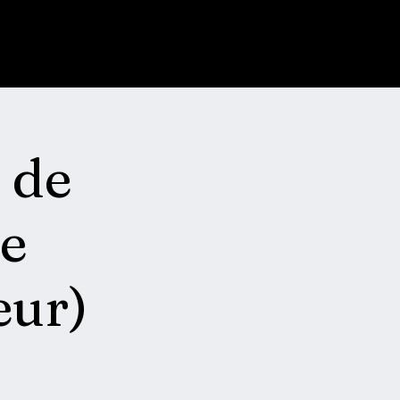
 de
e
eur)